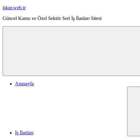
İçeriğe
iskur.web.tr
geç
Güncel Kamu ve Özel Sektör Seri İş İlanları Sitesi
Anasayfa
İş İlanları