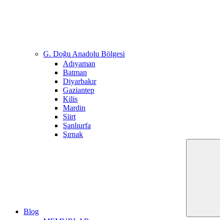
G. Doğu Anadolu Bölgesi
Adıyaman
Batman
Diyarbakır
Gaziantep
Kilis
Mardin
Siirt
Şanlıurfa
Şırnak
Blog