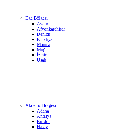
Ege Bölgesi
Aydın
Afyonkarahisar
Denizli
Kütahya
Manisa
Muğla
İzmir
Uşak
Akdeniz Bölgesi
Adana
Antalya
Burdur
Hatay