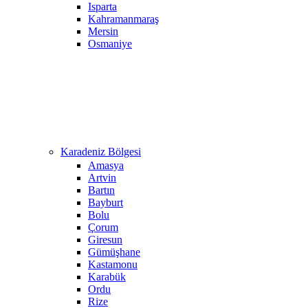
Isparta
Kahramanmaraş
Mersin
Osmaniye
Karadeniz Bölgesi
Amasya
Artvin
Bartın
Bayburt
Bolu
Çorum
Giresun
Gümüşhane
Kastamonu
Karabük
Ordu
Rize