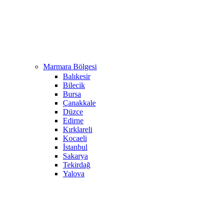
Marmara Bölgesi
Balıkesir
Bilecik
Bursa
Çanakkale
Düzce
Edirne
Kırklareli
Kocaeli
İstanbul
Sakarya
Tekirdağ
Yalova