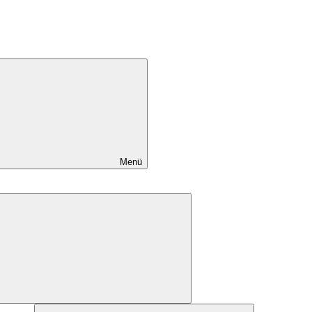
Menü
Alt
menüyü
genişlet
Alt