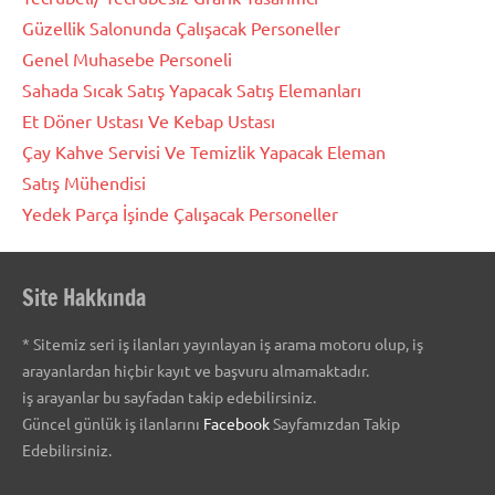
Güzellik Salonunda Çalışacak Personeller
Genel Muhasebe Personeli
Sahada Sıcak Satış Yapacak Satış Elemanları
Et Döner Ustası Ve Kebap Ustası
Çay Kahve Servisi Ve Temizlik Yapacak Eleman
Satış Mühendisi
Yedek Parça İşinde Çalışacak Personeller
Site Hakkında
* Sitemiz seri iş ilanları yayınlayan iş arama motoru olup, iş
arayanlardan hiçbir kayıt ve başvuru almamaktadır.
iş arayanlar bu sayfadan takip edebilirsiniz.
Güncel günlük iş ilanlarını
Facebook
Sayfamızdan Takip
Edebilirsiniz.