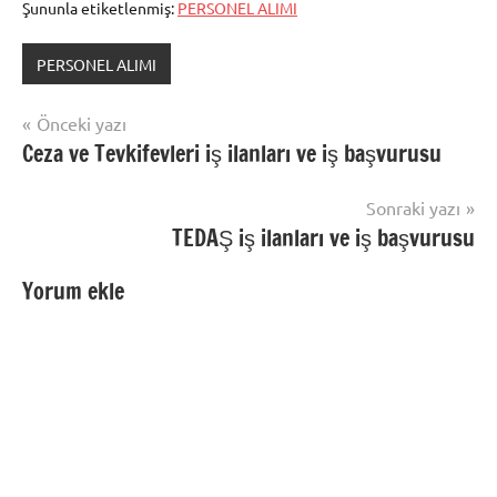
Şununla etiketlenmiş:
PERSONEL ALIMI
PERSONEL ALIMI
Yazı
Önceki yazı
Ceza ve Tevkifevleri iş ilanları ve iş başvurusu
gezinmesi
Sonraki yazı
TEDAŞ iş ilanları ve iş başvurusu
Yorum ekle