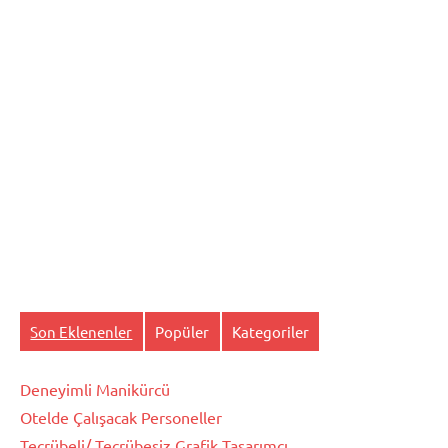
Son Eklenenler
Popüler
Kategoriler
Deneyimli Manikürcü
Otelde Çalışacak Personeller
Tecrübeli/ Tecrübesiz Grafik Tasarımcı