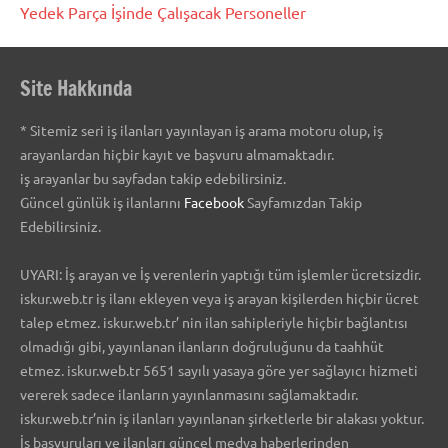
Yedek Parça İşinde Çalışacak Personeller
Site Hakkında
* Sitemiz seri iş ilanları yayınlayan iş arama motoru olup, iş
arayanlardan hiçbir kayıt ve başvuru almamaktadır.
iş arayanlar bu sayfadan takip edebilirsiniz.
Güncel günlük iş ilanlarını
Facebook
Sayfamızdan Takip
Edebilirsiniz.
UYARI: İş arayan ve İş verenlerin yaptığı tüm işlemler ücretsizdir.
iskur.web.tr iş ilanı ekleyen veya iş arayan kişilerden hiçbir ücret
talep etmez. iskur.web.tr’ nin ilan sahipleriyle hiçbir bağlantısı
olmadığı gibi, yayınlanan ilanların doğruluğunu da taahhüt
etmez. iskur.web.tr 5651 sayılı yasaya göre yer sağlayıcı hizmeti
vererek sadece ilanların yayınlanmasını sağlamaktadır.
iskur.web.tr’nin iş ilanları yayınlanan şirketlerle bir alakası yoktur.
İş başvuruları ve ilanları güncel medya haberlerinden