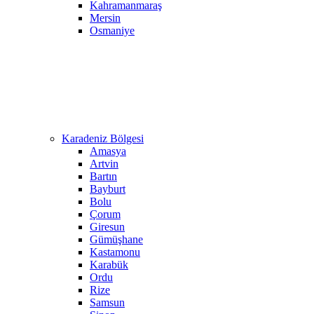
Kahramanmaraş
Mersin
Osmaniye
Karadeniz Bölgesi
Amasya
Artvin
Bartın
Bayburt
Bolu
Çorum
Giresun
Gümüşhane
Kastamonu
Karabük
Ordu
Rize
Samsun