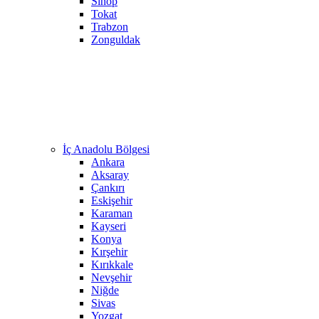
Sinop
Tokat
Trabzon
Zonguldak
İç Anadolu Bölgesi
Ankara
Aksaray
Çankırı
Eskişehir
Karaman
Kayseri
Konya
Kırşehir
Kırıkkale
Nevşehir
Niğde
Sivas
Yozgat