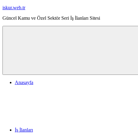
İçeriğe
iskur.web.tr
geç
Güncel Kamu ve Özel Sektör Seri İş İlanları Sitesi
Anasayfa
İş İlanları