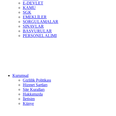
E-DEVLET
KAMU
SGK
EMEKLİLER
SORGULAMALAR
SINAVLAR
BAŞVURULAR
PERSONEL ALIMI
Kurumsal
Gizlilik Politikası
Hizmet Şartları
Site Kuralları
Hakkımızda
İletişim
Künye