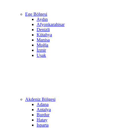
Ege Bölgesi
Aydın
Afyonkarahisar
Denizli
Kütahya
Manisa
Muğla
İzmir
Uşak
Akdeniz Bölgesi
Adana
Antalya
Burdur
Hatay
Isparta