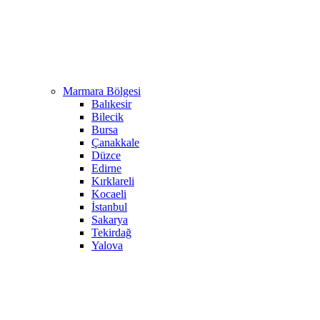
Marmara Bölgesi
Balıkesir
Bilecik
Bursa
Çanakkale
Düzce
Edirne
Kırklareli
Kocaeli
İstanbul
Sakarya
Tekirdağ
Yalova