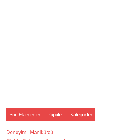
Son Eklenenler
Popüler
Kategoriler
Deneyimli Manikürcü