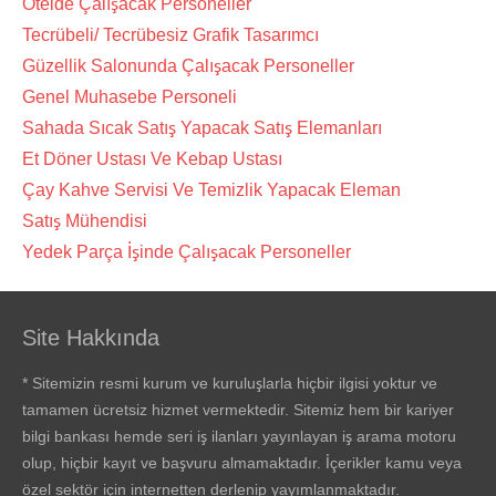
Otelde Çalışacak Personeller
Tecrübeli/ Tecrübesiz Grafik Tasarımcı
Güzellik Salonunda Çalışacak Personeller
Genel Muhasebe Personeli
Sahada Sıcak Satış Yapacak Satış Elemanları
Et Döner Ustası Ve Kebap Ustası
Çay Kahve Servisi Ve Temizlik Yapacak Eleman
Satış Mühendisi
Yedek Parça İşinde Çalışacak Personeller
Site Hakkında
* Sitemizin resmi kurum ve kuruluşlarla hiçbir ilgisi yoktur ve
tamamen ücretsiz hizmet vermektedir. Sitemiz hem bir kariyer
bilgi bankası hemde seri iş ilanları yayınlayan iş arama motoru
olup, hiçbir kayıt ve başvuru almamaktadır. İçerikler kamu veya
özel sektör için internetten derlenip yayımlanmaktadır.