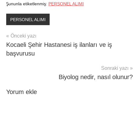
Şununla etiketlenmiş:
PERSONEL ALIMI
PERSONEL ALIMI
Yazı
Önceki yazı
Kocaeli Şehir Hastanesi iş ilanları ve iş
gezinmesi
başvurusu
Sonraki yazı
Biyolog nedir, nasıl olunur?
Yorum ekle