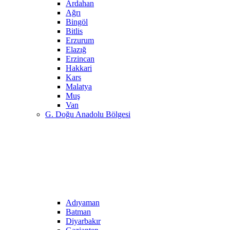
Ardahan
Ağrı
Bingöl
Bitlis
Erzurum
Elazığ
Erzincan
Hakkari
Kars
Malatya
Muş
Van
G. Doğu Anadolu Bölgesi
Adıyaman
Batman
Diyarbakır