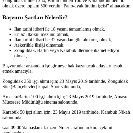
Zonguldak ilinden 350, Bartın ilinden 100 ve Karabük ilinden 50
olmak üzere toplam 500 yeraltı “Pano-ayak üretim işçisi” alınacaktır.
Başvuru Şartları Nelerdir?
İlan tarihi itibari ile 18 yaşını tamamlamış olmak,
En az İlkokul mezunu olmak,
İlan tarihi itibari ile 32 yaşından gün almamış olmak,
Askerlikle ilişiği olmamak,
Zonguldak, Bartın veya Karabük illerinde ikamet ediyor
olmak,
Başvuranlar arasından işe girmeye hak kazanacak adayları tespit
etmek amacıyla;
Zonguldak 350 işçi alımı için; 23 Mayıs 2019 tarihinde, Zonguldak
Site (Bahçelievler) kapalı Spor salonunda,
Amasra/Bartın 100 işçi alımı için; 23 Mayıs 2019 tarihinde, Amasra
Müessese Müdürlüğü sinema salonunda,
Karabük 50 işçi alımı için; 23 Mayıs 2019 tarihinde, Karabük Nikah
salonunda
saat 09.00’da başlamak üzere Noter tarafından kura çekimi
yapılacaktır.