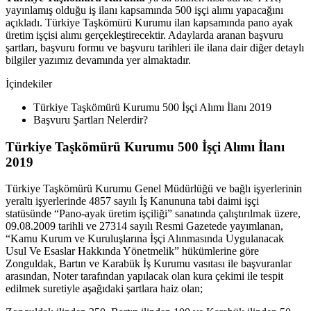
yayınlamış olduğu iş ilanı kapsamında 500 işçi alımı yapacağını
açıkladı. Türkiye Taşkömürü Kurumu ilan kapsamında pano ayak
üretim işçisi alımı gerçekleştirecektir. Adaylarda aranan başvuru
şartları, başvuru formu ve başvuru tarihleri ile ilana dair diğer detaylı
bilgiler yazımız devamında yer almaktadır.
İçindekiler
Türkiye Taşkömürü Kurumu 500 İşçi Alımı İlanı 2019
Başvuru Şartları Nelerdir?
Türkiye Taşkömürü Kurumu 500 İşçi Alımı İlanı
2019
Türkiye Taşkömürü Kurumu Genel Müdürlüğü ve bağlı işyerlerinin
yeraltı işyerlerinde 4857 sayılı İş Kanununa tabi daimi işçi
statüsünde “Pano-ayak üretim işçiliği” sanatında çalıştırılmak üzere,
09.08.2009 tarihli ve 27314 sayılı Resmi Gazetede yayımlanan,
“Kamu Kurum ve Kuruluşlarına İşçi Alınmasında Uygulanacak
Usul Ve Esaslar Hakkında Yönetmelik” hükümlerine göre
Zonguldak, Bartın ve Karabük İş Kurumu vasıtası ile başvuranlar
arasından, Noter tarafından yapılacak olan kura çekimi ile tespit
edilmek suretiyle aşağıdaki şartlara haiz olan;