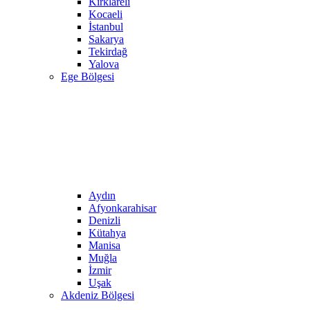
Kırklareli
Kocaeli
İstanbul
Sakarya
Tekirdağ
Yalova
Ege Bölgesi
Aydın
Afyonkarahisar
Denizli
Kütahya
Manisa
Muğla
İzmir
Uşak
Akdeniz Bölgesi