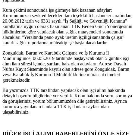
Kura çekimi sonucunda işe girmeye hak kazanan adaylar;
Kurumumuzca sevk edilecekleri tam teşekkülü hastaneler tarafından,
20.06.2012 tarih ve 6331 sayılı “İş Sağlığı ve Güvenliği Kanunu”
kurallarına uygun olarak hazırlanan TTK Beden Gücü Yönergesinin
hükümlerine göre yapılacak olan sağlık muayeneleri sonucunda
alacakları “Yeraltında pano-ayak üretim işçiliği sanatında çalışır”
kararlı sağlık raporlarına müteakip işe başlatılacaklardır.
Zonguldak, Bartın ve Karabük Çalışma ve İş Kurumu İl
Müdürlüğünce, 06.05.2019 tarihinde başlayacak olan 5 günlük işçi
alım ilanı süresi içinde, şartlara haiz olan adayların Adrese Dayalı
Nüfus Kayıt Sisteminde kayıtlı olan adrese göre Zonguldak, Bartın
veya Karabük İş Kurumu İl Müdürlüklerine müracaat etmeleri
gerekmektedir.
Bu yazımızda TTK tarafından yapılacak olan işçi alımı hakkında
detaylı başvuru bilgilerine yer verdik. Konu hakkında soru, sorun ya
da görüşlerinizi yorum bölümümüzden dile getirebilirsiniz. Ayrıca
kurumca yayınlanan ilanlara TTK iş ilanları sayfasından
ulaşabilirsiniz.
DİĞER İŞÇİ ALIMI HABERLERİNİ ÖNCE SİZE