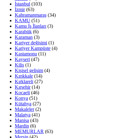
İstanbul
(103)
İzmir
(63)
Kahramanmaraş
(34)
KAMU
(51)
Kamu İş İlanları
(3)
Karabük
(6)
Karaman
(3)
Kariyer değişimi
(1)
Kariyer Kampüste
(4)
Kastamonu
(11)
Kayseri
(47)
Kilis
(1)
Kişisel gelişim
(4)
Kırıkkale
(14)
Kırklareli
(27)
Kırşehir
(14)
Kocaeli
(46)
Konya
(51)
Kütahya
(27)
Makaleler
(2)
Malatya
(41)
Manisa
(43)
Mardin
(6)
MEMURLAR
(63)
Mersin
(42)