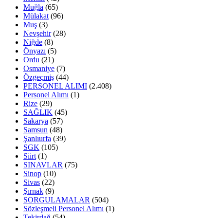
Muğla
(65)
Mülakat
(96)
Muş
(3)
Nevşehir
(28)
Niğde
(8)
Önyazı
(5)
Ordu
(21)
Osmaniye
(7)
Özgeçmiş
(44)
PERSONEL ALIMI
(2.408)
Personel Alımı
(1)
Rize
(29)
SAĞLIK
(45)
Sakarya
(57)
Samsun
(48)
Şanlıurfa
(39)
SGK
(105)
Siirt
(1)
SINAVLAR
(75)
Sinop
(10)
Sivas
(22)
Şırnak
(9)
SORGULAMALAR
(504)
Sözleşmeli Personel Alımı
(1)
Tekirdağ
(54)