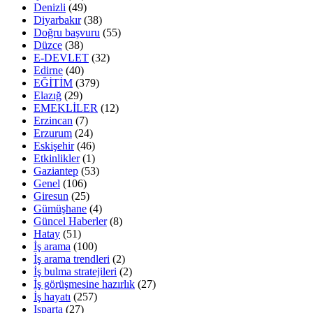
Denizli
(49)
Diyarbakır
(38)
Doğru başvuru
(55)
Düzce
(38)
E-DEVLET
(32)
Edirne
(40)
EĞİTİM
(379)
Elazığ
(29)
EMEKLİLER
(12)
Erzincan
(7)
Erzurum
(24)
Eskişehir
(46)
Etkinlikler
(1)
Gaziantep
(53)
Genel
(106)
Giresun
(25)
Gümüşhane
(4)
Güncel Haberler
(8)
Hatay
(51)
İş arama
(100)
İş arama trendleri
(2)
İş bulma stratejileri
(2)
İş görüşmesine hazırlık
(27)
İş hayatı
(257)
Isparta
(27)