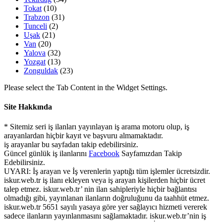
Tokat
(10)
Trabzon
(31)
Tunceli
(2)
Uşak
(21)
Van
(20)
Yalova
(32)
Yozgat
(13)
Zonguldak
(23)
Please select the Tab Content in the Widget Settings.
Site Hakkında
* Sitemiz seri iş ilanları yayınlayan iş arama motoru olup, iş
arayanlardan hiçbir kayıt ve başvuru almamaktadır.
iş arayanlar bu sayfadan takip edebilirsiniz.
Güncel günlük iş ilanlarını
Facebook
Sayfamızdan Takip
Edebilirsiniz.
UYARI: İş arayan ve İş verenlerin yaptığı tüm işlemler ücretsizdir.
iskur.web.tr iş ilanı ekleyen veya iş arayan kişilerden hiçbir ücret
talep etmez. iskur.web.tr’ nin ilan sahipleriyle hiçbir bağlantısı
olmadığı gibi, yayınlanan ilanların doğruluğunu da taahhüt etmez.
iskur.web.tr 5651 sayılı yasaya göre yer sağlayıcı hizmeti vererek
sadece ilanların yayınlanmasını sağlamaktadır. iskur.web.tr’nin iş