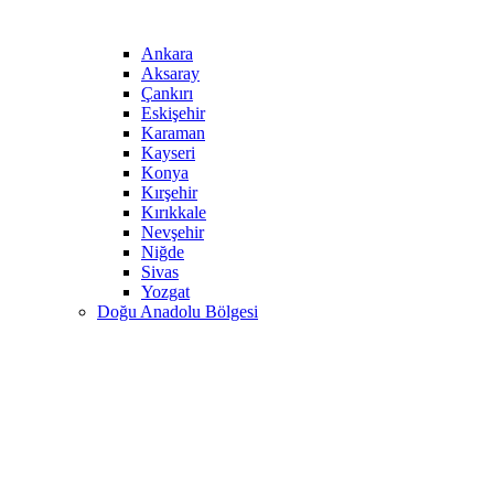
Ankara
Aksaray
Çankırı
Eskişehir
Karaman
Kayseri
Konya
Kırşehir
Kırıkkale
Nevşehir
Niğde
Sivas
Yozgat
Doğu Anadolu Bölgesi