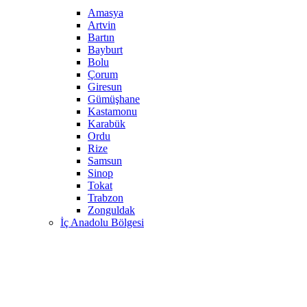
Amasya
Artvin
Bartın
Bayburt
Bolu
Çorum
Giresun
Gümüşhane
Kastamonu
Karabük
Ordu
Rize
Samsun
Sinop
Tokat
Trabzon
Zonguldak
İç Anadolu Bölgesi