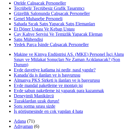
Otelde Çalışacak Personeller
Tecrübeli/ Tecrübesiz Grafik Tasarımcı
Güzellik Salonunda Çalışacak Personeller
Genel Muhasebe Personeli
Sahada Sıcak Satış Yapacak Satış Elemanları
Et Döner Ustası Ve Kebap Ustası
Çay Kahve Servisi Ve Temizlik Yapacak Eleman
Satış Mühendisi
Yedek Parça İşinde Çalışacak Personeller
Makine ve Kimya Endüstrisi AŞ. (MKE) Personel İşçi Alımı
Sınav ve Mülakat Sonuçları Ne Zaman Açıklanacak? (Son
Durum)
Evde davetiye katlama işi nedir, nasıl yapılır?
Kanada’da iş ilanları ve iş başvurusu
Almanya PKS Şirketi iş ilanları ve iş başvurusu
Evde mandal paketleme ve montajı işi
Evde sabun paketleme işi yaparak para kazanmak
Deneyimli Manikürcü
Tuzaklardan uzak durun!
Soru sorma sırası sizde
İş görüşmesinde en çok yapılan 4 hata
Adana
(71)
Adıyaman
(6)