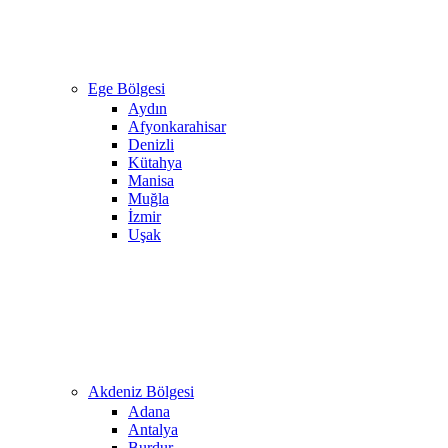
Ege Bölgesi
Aydın
Afyonkarahisar
Denizli
Kütahya
Manisa
Muğla
İzmir
Uşak
Akdeniz Bölgesi
Adana
Antalya
Burdur