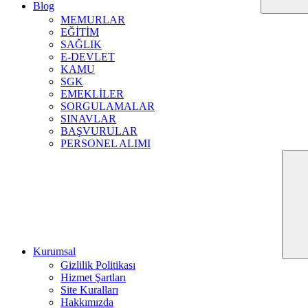
Blog
MEMURLAR
EĞİTİM
SAĞLIK
E-DEVLET
KAMU
SGK
EMEKLİLER
SORGULAMALAR
SINAVLAR
BAŞVURULAR
PERSONEL ALIMI
Kurumsal
Gizlilik Politikası
Hizmet Şartları
Site Kuralları
Hakkımızda