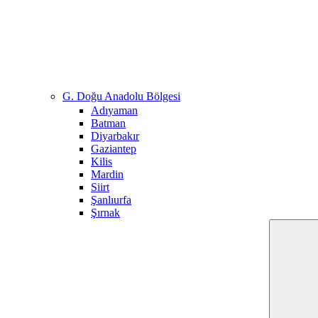
G. Doğu Anadolu Bölgesi
Adıyaman
Batman
Diyarbakır
Gaziantep
Kilis
Mardin
Siirt
Şanlıurfa
Şırnak