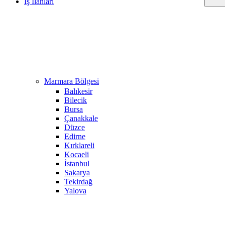
İş İlanları
Marmara Bölgesi
Balıkesir
Bilecik
Bursa
Çanakkale
Düzce
Edirne
Kırklareli
Kocaeli
İstanbul
Sakarya
Tekirdağ
Yalova