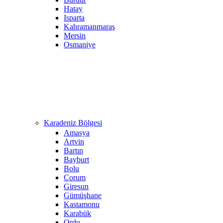
Hatay
Isparta
Kahramanmaraş
Mersin
Osmaniye
Karadeniz Bölgesi
Amasya
Artvin
Bartın
Bayburt
Bolu
Çorum
Giresun
Gümüşhane
Kastamonu
Karabük
Ordu