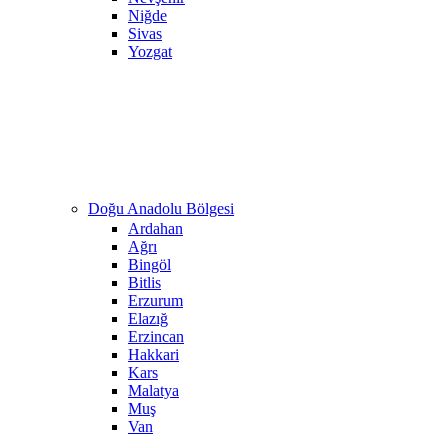
Niğde
Sivas
Yozgat
Doğu Anadolu Bölgesi
Ardahan
Ağrı
Bingöl
Bitlis
Erzurum
Elazığ
Erzincan
Hakkari
Kars
Malatya
Muş
Van