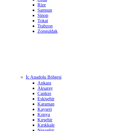
Rize
Samsun
Sinop
Tokat
Trabzon
Zonguldak
İç Anadolu Bölgesi
Ankara
Aksaray
Çankırı
Eskişehir
Karaman
Kayseri
Konya
Kırşehir
Kırıkkale
Nevşehir