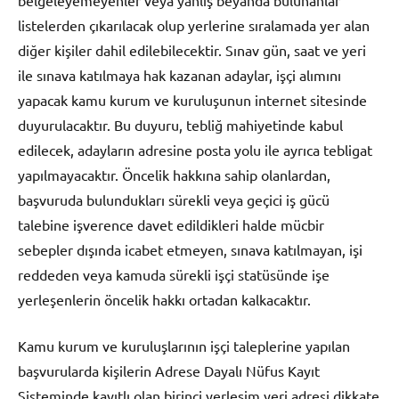
belgeleyemeyenler veya yanlış beyanda bulunanlar
listelerden çıkarılacak olup yerlerine sıralamada yer alan
diğer kişiler dahil edilebilecektir. Sınav gün, saat ve yeri
ile sınava katılmaya hak kazanan adaylar, işçi alımını
yapacak kamu kurum ve kuruluşunun internet sitesinde
duyurulacaktır. Bu duyuru, tebliğ mahiyetinde kabul
edilecek, adayların adresine posta yolu ile ayrıca tebligat
yapılmayacaktır. Öncelik hakkına sahip olanlardan,
başvuruda bulundukları sürekli veya geçici iş gücü
talebine işverence davet edildikleri halde mücbir
sebepler dışında icabet etmeyen, sınava katılmayan, işi
reddeden veya kamuda sürekli işçi statüsünde işe
yerleşenlerin öncelik hakkı ortadan kalkacaktır.
Kamu kurum ve kuruluşlarının işçi taleplerine yapılan
başvurularda kişilerin Adrese Dayalı Nüfus Kayıt
Sisteminde kayıtlı olan birinci yerleşim yeri adresi dikkate