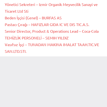
Yönetici Sekreteri – Izmir Organik Meyvecilik Sanayi ve
Ticaret Ltd Sti
Beden İşçisi (Genel) – BURFAS AS
Pastacı Çırağı – HAFIZLAR GIDA IC VE DIS TIC.A.S.
Senior Director, Product & Operations Lead – Coca-Cola
TEMİZLİK PERSONELİ – SEMIH YILDIZ
Vasıfsız İşçi – TUNADAN MAKINA IMALAT TAAH.TIC.VE
SAN.LTD.STI.
Graphic Design Professionals – Trendyol
Mağaza Reyon Görevlisi (Özel Gereksinimli Birey)
Site Hakkında
* Sitemizin resmi kurum ve kuruluşlarla hiçbir ilgisi yoktur ve
tamamen ücretsiz hizmet vermektedir. Sitemiz hem bir kariyer
bilgi bankası hemde seri iş ilanları yayınlayan iş arama motoru