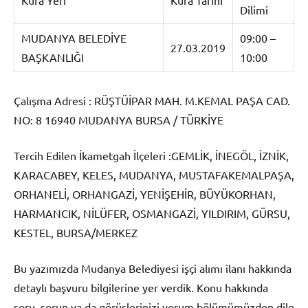
Kura Yeri
Kura Tarihi
Dilimi
MUDANYA BELEDİYE
09:00 –
27.03.2019
BAŞKANLIĞI
10:00
Çalışma Adresi : RÜŞTÜİPAR MAH. M.KEMAL PAŞA CAD.
NO: 8 16940 MUDANYA BURSA / TÜRKİYE
Tercih Edilen İkametgah İlçeleri :GEMLİK, İNEGÖL, İZNİK,
KARACABEY, KELES, MUDANYA, MUSTAFAKEMALPAŞA,
ORHANELİ, ORHANGAZİ, YENİŞEHİR, BÜYÜKORHAN,
HARMANCIK, NİLÜFER, OSMANGAZİ, YILDIRIM, GÜRSU,
KESTEL, BURSA/MERKEZ
Bu yazımızda Mudanya Belediyesi işçi alımı ilanı hakkında
detaylı başvuru bilgilerine yer verdik. Konu hakkında
soru, sorun ya da görüşlerinizi yorum bölümümüzden dile