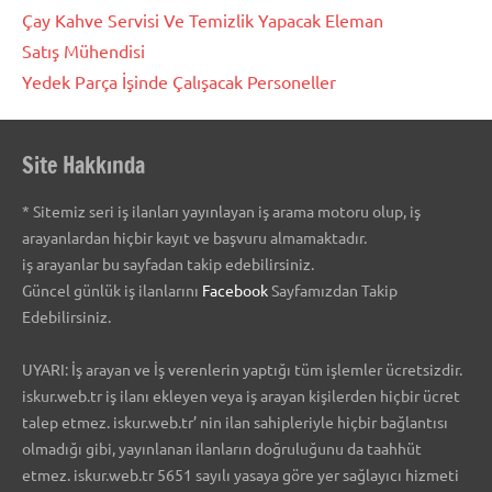
Çay Kahve Servisi Ve Temizlik Yapacak Eleman
Satış Mühendisi
Yedek Parça İşinde Çalışacak Personeller
Site Hakkında
* Sitemiz seri iş ilanları yayınlayan iş arama motoru olup, iş
arayanlardan hiçbir kayıt ve başvuru almamaktadır.
iş arayanlar bu sayfadan takip edebilirsiniz.
Güncel günlük iş ilanlarını
Facebook
Sayfamızdan Takip
Edebilirsiniz.
UYARI: İş arayan ve İş verenlerin yaptığı tüm işlemler ücretsizdir.
iskur.web.tr iş ilanı ekleyen veya iş arayan kişilerden hiçbir ücret
talep etmez. iskur.web.tr’ nin ilan sahipleriyle hiçbir bağlantısı
olmadığı gibi, yayınlanan ilanların doğruluğunu da taahhüt
etmez. iskur.web.tr 5651 sayılı yasaya göre yer sağlayıcı hizmeti